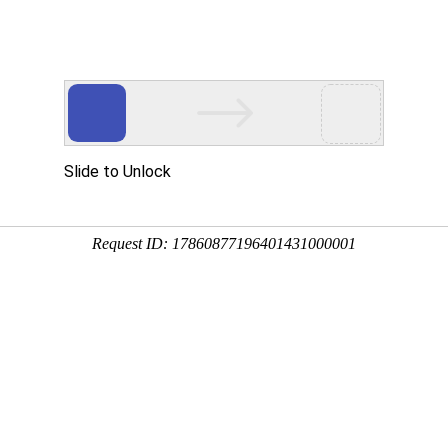
网站首页
金莎贵宾线路检
卫浴资讯
工程案
测中心（镜）
司新闻
行业新闻
金莎贵宾线路检测中心（镜）保养