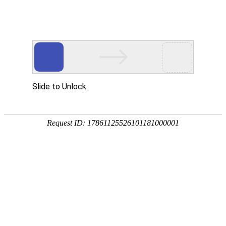
金莎贵宾线路检测中心
（镜）
卡洛斯系列
波顿系列
菲比系列
贝拉系列
赛诺斯系列
奈斯 · 系列
瑧诺 · 系列
凡·舍 系列
钢木 · 系列