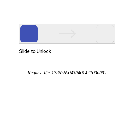
金莎贵宾线路检测中心
（镜）
卡洛斯系列
波顿系列
菲比系列
贝拉系列
赛诺斯系列
奈斯 · 系列
瑧诺 · 系列
凡·舍 系列
钢木 · 系列
本栏目简介:
奈斯 · 系列金莎贵宾线路检测中
心主要采用不锈钢、实木烤漆工艺，不拘于
形的写意，以建筑设计入柜，大巧不工承现