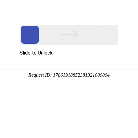
网站首页
金莎贵宾线路检
卫浴资讯
工程案
测中心（镜）
莎贵宾线路检测中心案例
浴室镜案例
浴室镜柜组合