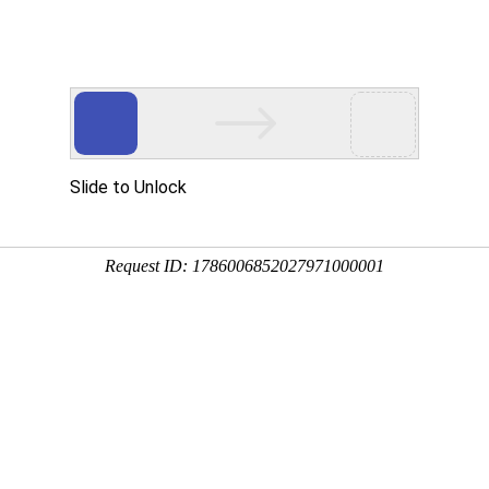
网站首页
金莎贵宾线路检
卫浴资讯
工程案
测中心（镜）
系列
贝拉系列
赛诺斯系列
奈斯 · 系列
瑧诺
中心、浴室镜、整体浴室镜柜，为您提供智能高端卫浴品牌、价格信息，「主打
88777，欢迎您的加盟！共创未来！