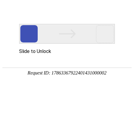
卫浴资讯
公司新闻
行业新闻
金莎贵宾线路检测中心（镜）保养常识