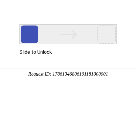
网站首页
金莎贵宾线路检
卫浴资讯
工程案
测中心（镜）
司新闻
行业新闻
金莎贵宾线路检测中心（镜）保养