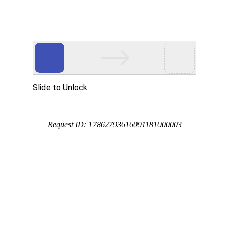
网站首页
金莎贵宾线路检
卫浴资讯
工程案
测中心（镜）
司新闻
行业新闻
金莎贵宾线路检测中心（镜）保养