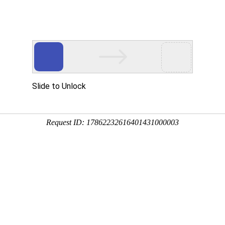
网站首页
金莎贵宾线路检
卫浴资讯
工程案
测中心（镜）
司新闻
行业新闻
金莎贵宾线路检测中心（镜）保养