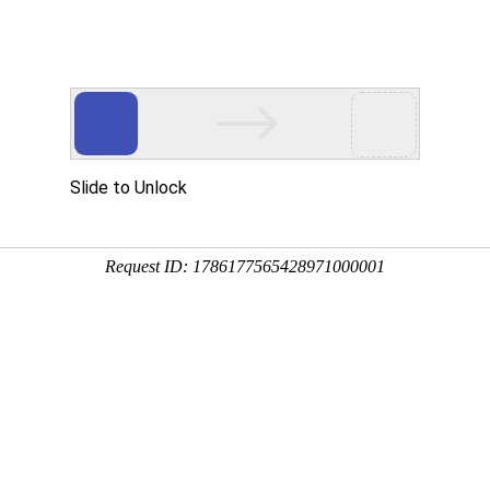
网站首页
金莎贵宾线路检
卫浴资讯
工程案
测中心（镜）
司新闻
行业新闻
金莎贵宾线路检测中心（镜）保养