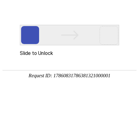
卫浴资讯
公司新闻
行业新闻
金莎贵宾线路检测中心（镜）保养常识