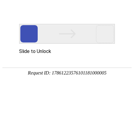
卫浴资讯
公司新闻
行业新闻
金莎贵宾线路检测中心（镜）保养常识