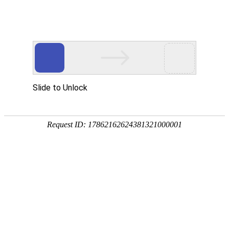
卫浴资讯
公司新闻
行业新闻
金莎贵宾线路检测中心（镜）保养常识
搜索