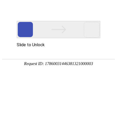
卫浴资讯
公司新闻
行业新闻
金莎贵宾线路检测中心（镜）保养常识