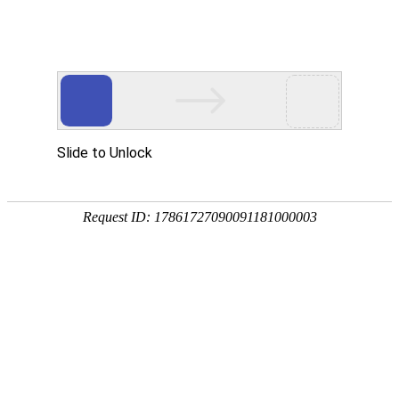
金莎贵宾线路检测中心
（镜）
卡洛斯系列
波顿系列
菲比系列
贝拉系列
赛诺斯系列
奈斯 · 系列
瑧诺 · 系列
凡·舍 系列
钢木 · 系列