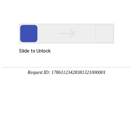
金莎贵宾线路检测中心
（镜）
卡洛斯系列
波顿系列
菲比系列
贝拉系列
赛诺斯系列
奈斯 · 系列
瑧诺 · 系列
凡·舍 系列
钢木 · 系列