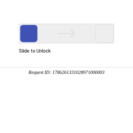
网站首页
金莎贵宾线路检
卫浴资讯
工程案
测中心（镜）
系列
贝拉系列
赛诺斯系列
奈斯 · 系列
瑧诺
锈钢材质+实木多层，举例说明：61400 浴室镜（柜）组合 智能镜:博玥枪灰色包
pact时尚设计，高端品味舒适生活，有你呵护Fashion design,high end taste. comfort