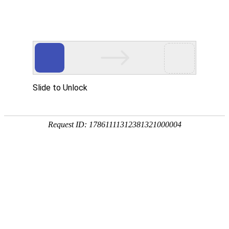
工程案例
金莎贵宾线路检测中心案例
浴室镜案例
浴室镜柜组合案例