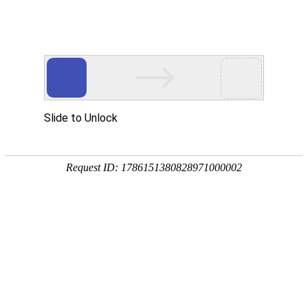
工程案例
金莎贵宾线路检测中心案例
浴室镜案例
浴室镜柜组合案例