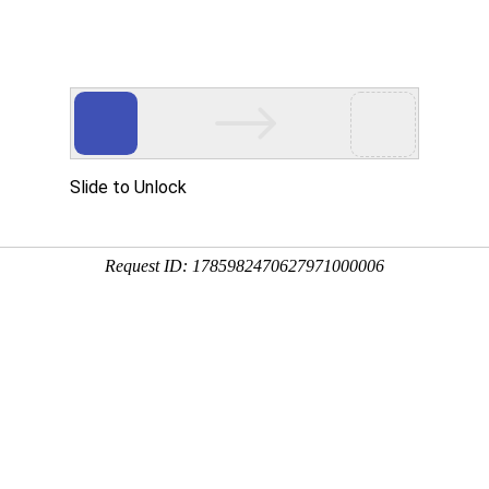
网站首页
金莎贵宾线路检
卫浴资讯
工程案
测中心（镜）
莎贵宾线路检测中心案例
浴室镜案例
浴室镜柜组合