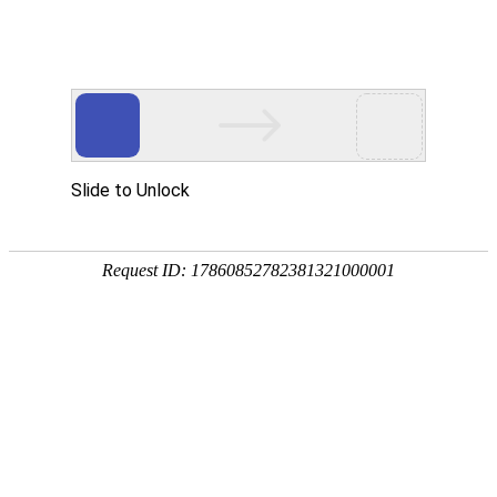
卫浴资讯
公司新闻
行业新闻
金莎贵宾线路检测中心（镜）保养常识