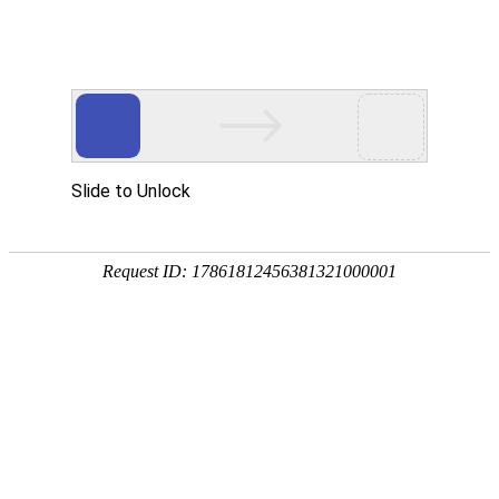
卫浴资讯
公司新闻
行业新闻
金莎贵宾线路检测中心（镜）保养常识